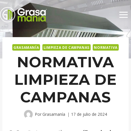
Saltar
al
contenido
GRASAMANÍA
LIMPIEZA DE CAMPANAS
NORMATIVA
NORMATIVA
LIMPIEZA DE
CAMPANAS
Por
Grasamanía
17 de julio de 2024